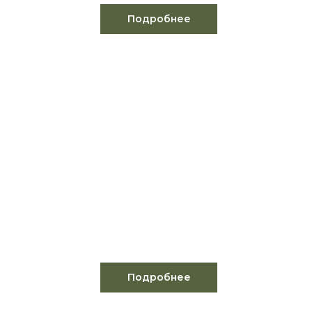
Подробнее
НАШЕ ПРОИЗВОДСТВО
(Деревянные эко теплицы
и оранжереи, спортивные и детские
эко площадки, эксклюзивные навесы
и беседки, мини сады и аквариумы)
Подробнее