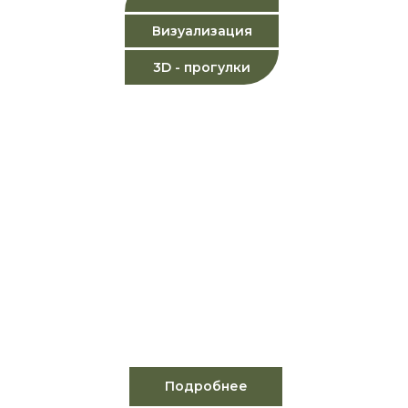
Визуализация
3D - прогулки
СТРОИТЕЛЬСТВО ВОДОЕМОВ
И ВОДНЫХ КОНСТРУКЦИЙ
(Ручьи, водопады, водоемы со стоячей
водой)
Подробнее