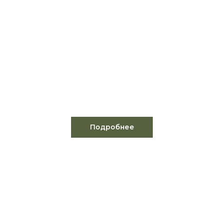
СИСТЕМА ВОДООТВЕДЕНИЯ
И ДРЕНАЖИРОВАНИЯ УЧАСТКА
(Дренаж, ливневая канализация,
лотковая система отведения воды)
Подробнее
АВТОПОЛИВ