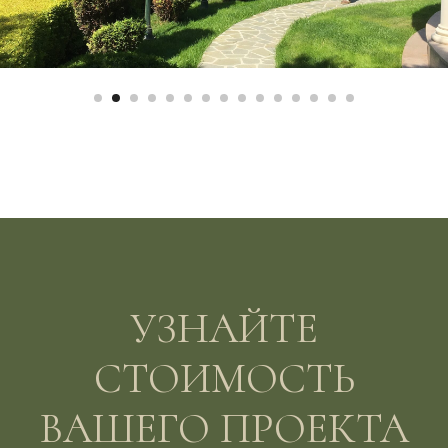
Василиса Николаева
Дендролог