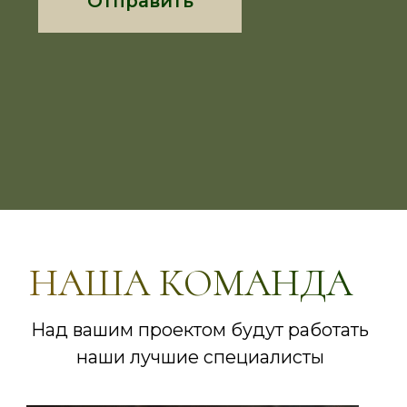
Андрей Петлягин
Бригадир