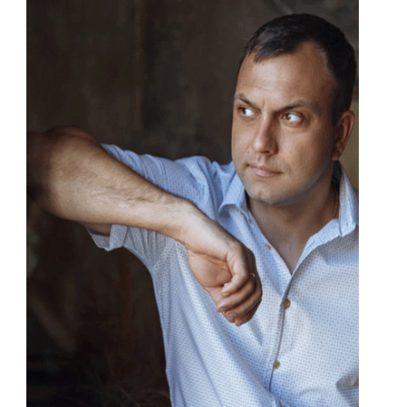
НАШИ ОТЗЫВЫ
Саша Л.
Давно хотела попробовать улучшить
свой участок и по итогу обратилась
к данной компании, особенно
хотела бы выразить большую
благодарность Илье и Александру.
Выполнили все в кратчайшие сроки,
да еще и качественно! Теперь мой
участок наполнен новыми красками
😍