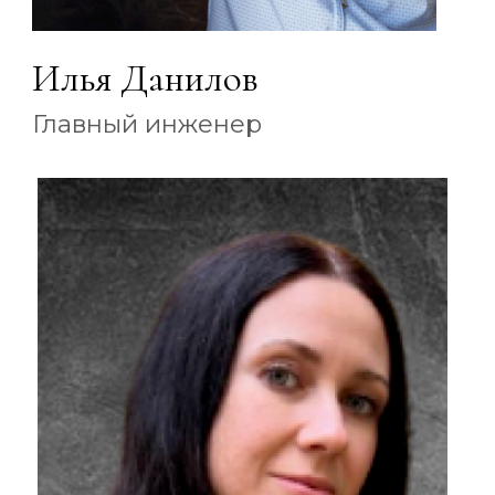
Карина Николаева
Очень довольны результатом,
заказывали у данной фирмы
(зеленая-жизнь) водоем с каскадом
под ключ, с озеленением береговой
линии, сделали очень красиво, будем