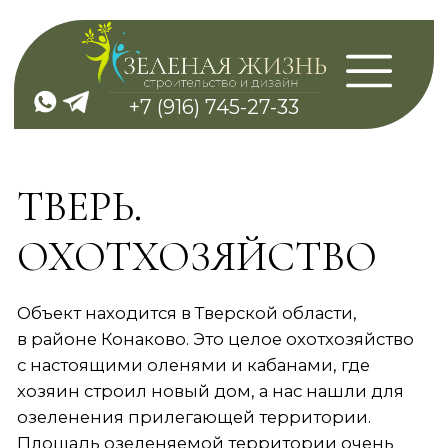
+7 (916) 745-27-33
ТВЕРЬ.
ОХОТХОЗЯЙСТВО
Объект находится в Тверской области,
в районе Конаково. Это целое охотхозяйство
с настоящими оленями и кабанами, где
хозяин строил новый дом, а нас нашли для
озеленения прилегающей территории.
Площадь озеленяемой территории очень
большая, порядка 200 соток, участок
находится в лесу на берегу реки Волга.
Задачей было сохранить и облагородить лес,
сделать лесное озеленение вокруг дома. Для
партерных газонов и большинства растений
грунт был очень мокрый, потому пришлось
делать дренаж. Также для удаления