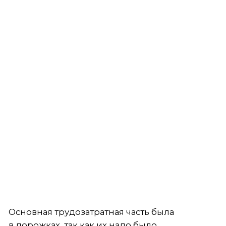
корни существующих деревьев везде,
а травмировать их нельзя. Потому было
принято решение сделать дорожки
из гранитного отсева с применением
пластикового бордюра. Общая длина этих
дорожек составила более 1,5 километра.
В шахматном порядке по всему лесу
по дорожкам были расставлены парковые
светильники высотой 2 метра. Въездная зона
получилась в стиле с парковыми нотками,
стриженые изгороди из кизильника очень
красиво сочетались с фонарями и остальным
пейзажем.